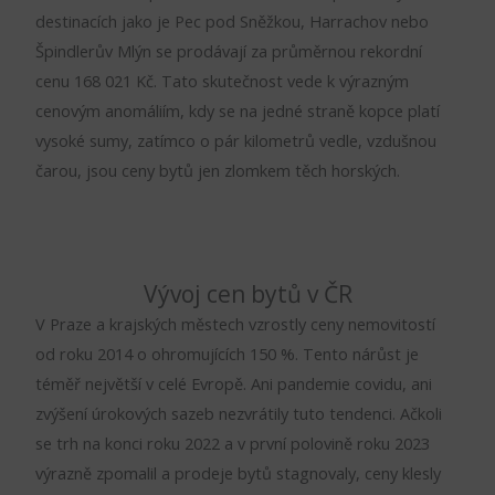
destinacích jako je Pec pod Sněžkou, Harrachov nebo
Špindlerův Mlýn se prodávají za průměrnou rekordní
cenu 168 021 Kč. Tato skutečnost vede k výrazným
cenovým anomáliím, kdy se na jedné straně kopce platí
vysoké sumy, zatímco o pár kilometrů vedle, vzdušnou
čarou, jsou ceny bytů jen zlomkem těch horských.
Vývoj cen bytů v ČR
V Praze a krajských městech vzrostly ceny nemovitostí
od roku 2014 o ohromujících 150 %. Tento nárůst je
téměř největší v celé Evropě. Ani pandemie covidu, ani
zvýšení úrokových sazeb nezvrátily tuto tendenci. Ačkoli
se trh na konci roku 2022 a v první polovině roku 2023
výrazně zpomalil a prodeje bytů stagnovaly, ceny klesly