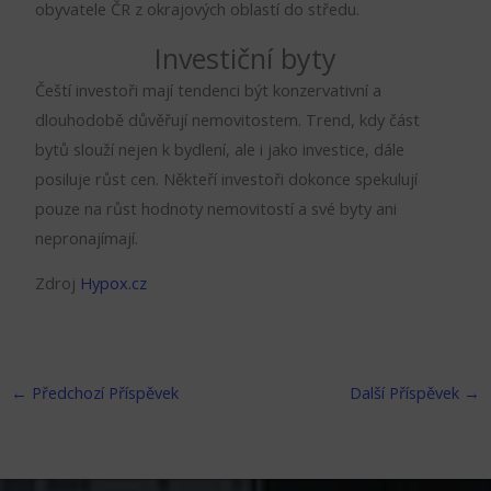
obyvatele ČR z okrajových oblastí do středu.
Investiční byty
Čeští investoři mají tendenci být konzervativní a
dlouhodobě důvěřují nemovitostem. Trend, kdy část
bytů slouží nejen k bydlení, ale i jako investice, dále
posiluje růst cen. Někteří investoři dokonce spekulují
pouze na růst hodnoty nemovitostí a své byty ani
nepronajímají.
Zdroj
Hypox.cz
←
Předchozí Příspěvek
Další Příspěvek
→