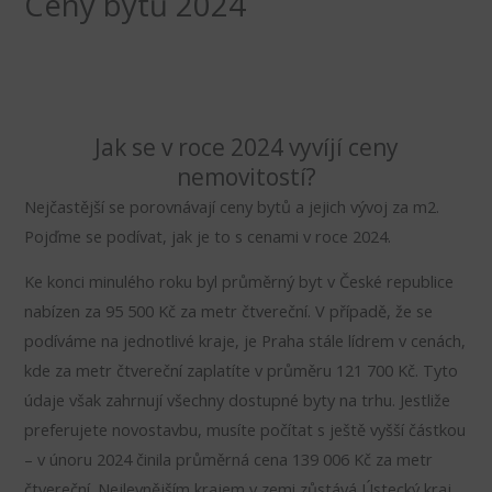
Ceny bytů 2024
Jak se v roce 2024 vyvíjí ceny
nemovitostí?
Nejčastější se porovnávají ceny bytů a jejich vývoj za m2.
Pojďme se podívat, jak je to s cenami v roce 2024.
Ke konci minulého roku byl průměrný byt v České republice
nabízen za 95 500 Kč za metr čtvereční. V případě, že se
podíváme na jednotlivé kraje, je Praha stále lídrem v cenách,
kde za metr čtvereční zaplatíte v průměru 121 700 Kč. Tyto
údaje však zahrnují všechny dostupné byty na trhu. Jestliže
preferujete novostavbu, musíte počítat s ještě vyšší částkou
– v únoru 2024 činila průměrná cena 139 006 Kč za metr
čtvereční. Nejlevnějším krajem v zemi zůstává Ústecký kraj,