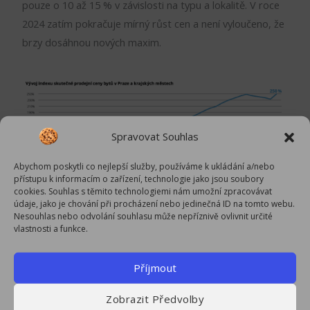
pouze o 10 až 15 % v závislosti na typu a lokalitě. V roce
2024 zatím pokračuje mírný růst cen a není vyloučeno, že
brzy dosáhnou nových maxim.
Spravovat Souhlas
Abychom poskytli co nejlepší služby, používáme k ukládání a/nebo
přístupu k informacím o zařízení, technologie jako jsou soubory
cookies. Souhlas s těmito technologiemi nám umožní zpracovávat
údaje, jako je chování při procházení nebo jedinečná ID na tomto webu.
Nesouhlas nebo odvolání souhlasu může nepříznivě ovlivnit určité
Co ceny bytů ovlivňuje?
vlastnosti a funkce.
Cena družstevního bytu oproti bytu v
osobním vlastnictví
Příjmout
Družstevní byty mohou být o 5 až 10 % levnější než
porovnatelné byty v osobním vlastnictví.
Zobrazit Předvolby