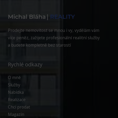
Prodejte nemovitost se mnou i vy, vydělám vám
více peněz, zažijete profesionální realitní služby
a budete kompletně bez starostí
Rychlé odkazy
O mně
Služby
Nabídka
Realizace
Chci prodat
Magazín