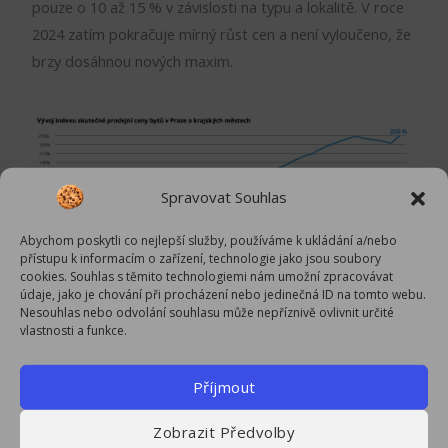
pouze o 10 až 15 % v závislosti na typu a lokalitě. V roce
2024 zatím pokračuje mírný růst cen a není vyloučeno, že
brzy dosáhnou nových maxim.
Spravovat Souhlas
Abychom poskytli co nejlepší služby, používáme k ukládání a/nebo
přístupu k informacím o zařízení, technologie jako jsou soubory
cookies. Souhlas s těmito technologiemi nám umožní zpracovávat
údaje, jako je chování při procházení nebo jedinečná ID na tomto webu.
Nesouhlas nebo odvolání souhlasu může nepříznivě ovlivnit určité
Co ceny bytů ovlivňuje?
vlastnosti a funkce.
Cena družstevního bytu oproti bytu v
osobním vlastnictví
Příjmout
Družstevní byty mohou být o 5 až 10 % levnější než
porovnatelné byty v osobním vlastnictví.
Zobrazit Předvolby