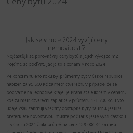
Ceny bytů 2024
Jak se v roce 2024 vyvíjí ceny
nemovitostí?
Nejčastější se porovnávají ceny bytů a jejich vývoj za m2.
Pojďme se podívat, jak je to s cenami v roce 2024.
Ke konci minulého roku byl průměrný byt v České republice
nabízen za 95 500 Kč za metr čtvereční. V případě, že se
podíváme na jednotlivé kraje, je Praha stále lídrem v cenách,
kde za metr čtvereční zaplatíte v průměru 121 700 Kč. Tyto
údaje však zahrnují všechny dostupné byty na trhu. Jestliže
preferujete novostavbu, musíte počítat s ještě vyšší částkou
– v únoru 2024 činila průměrná cena 139 006 Kč za metr
čtvereční. Nejlevnějším krajem v zemi zůstává Ústecký kraj,