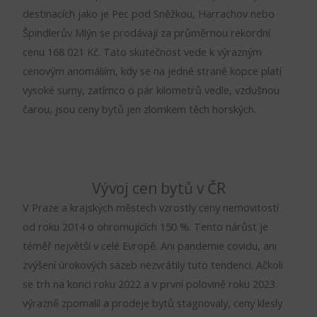
destinacích jako je Pec pod Sněžkou, Harrachov nebo
Špindlerův Mlýn se prodávají za průměrnou rekordní
cenu 168 021 Kč. Tato skutečnost vede k výrazným
cenovým anomáliím, kdy se na jedné straně kopce platí
vysoké sumy, zatímco o pár kilometrů vedle, vzdušnou
čarou, jsou ceny bytů jen zlomkem těch horských.
Vývoj cen bytů v ČR
V Praze a krajských městech vzrostly ceny nemovitostí
od roku 2014 o ohromujících 150 %. Tento nárůst je
téměř největší v celé Evropě. Ani pandemie covidu, ani
zvýšení úrokových sazeb nezvrátily tuto tendenci. Ačkoli
se trh na konci roku 2022 a v první polovině roku 2023
výrazně zpomalil a prodeje bytů stagnovaly, ceny klesly