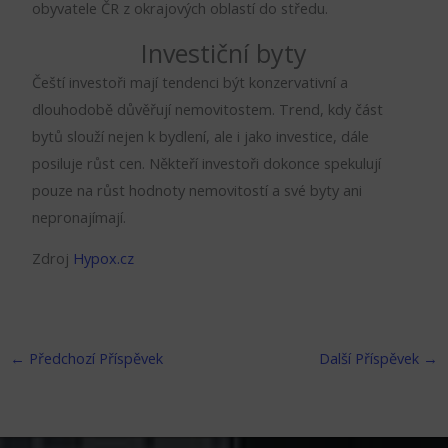
obyvatele ČR z okrajových oblastí do středu.
Investiční byty
Čeští investoři mají tendenci být konzervativní a
dlouhodobě důvěřují nemovitostem. Trend, kdy část
bytů slouží nejen k bydlení, ale i jako investice, dále
posiluje růst cen. Někteří investoři dokonce spekulují
pouze na růst hodnoty nemovitostí a své byty ani
nepronajímají.
Zdroj
Hypox.cz
←
Předchozí Příspěvek
Další Příspěvek
→