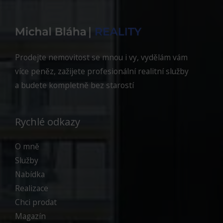
Prodejte nemovitost se mnou i vy, vydělám vám
více peněz, zažijete profesionální realitní služby
a budete kompletně bez starostí
Rychlé odkazy
O mně
Služby
Nabídka
Realizace
Chci prodat
Magazín